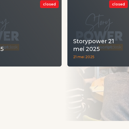
closed
closed
Storypower 21
25
mei 2025
21 mei 2025