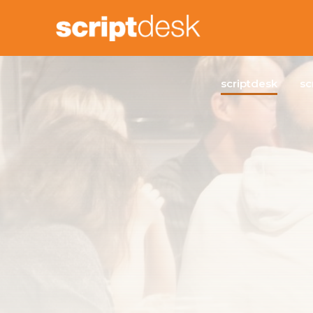
scriptdesk
sc