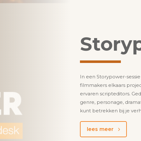
Story
In een Storypower-sessie
filmmakers elkaars proje
ervaren scripteditors. G
genre, personage, dramat
kunt betrekken bij je verh
lees meer