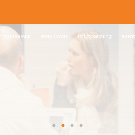
riptspreekuur
storypower
scriptcoaching
event