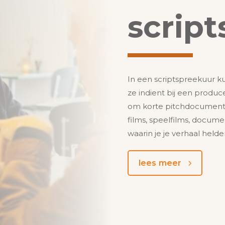
scrip
In een scriptspreekuur k
ze indient bij een produc
om korte pitchdocumenten
films, speelfilms, docume
waarin je je verhaal helde
lees meer