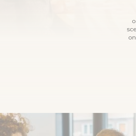
o
sce
on