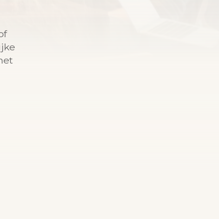
of
ijke
het