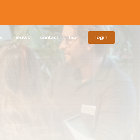
s
nieuws
contact
faq
login