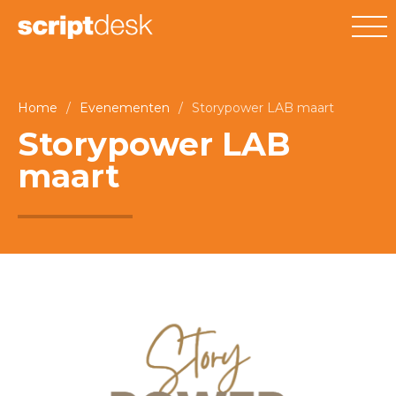
Home
/
Evenementen
/
Storypower LAB maart
Storypower LAB
maart