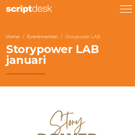
Home
/
Evenementen
/
Storypower LAB
Storypower LAB
januari